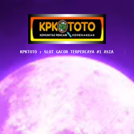
KPKTOTO : SLOT GACOR TERPERCAYA #1 ASIA